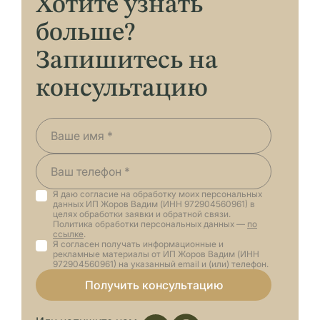
Хотите узнать
Также получателем документа
могут быть представители по
больше?
нотариальной доверенности. Для
Запишитесь на
выдачи повторного бланка
свидетельства необходимо
консультацию
подтвердить заинтересованность и
предоставить документы,
подтверждающие ваше право на
восстановление свидетельства.
Я даю согласие на обработку моих персональных
данных ИП Жоров Вадим (ИНН 972904560961) в
целях обработки заявки и обратной связи.
Политика обработки персональных данных —
по
ссылке
.
Я согласен получать информационные и
рекламные материалы от ИП Жоров Вадим (ИНН
972904560961) на указанный email и (или) телефон.
Получить консультацию