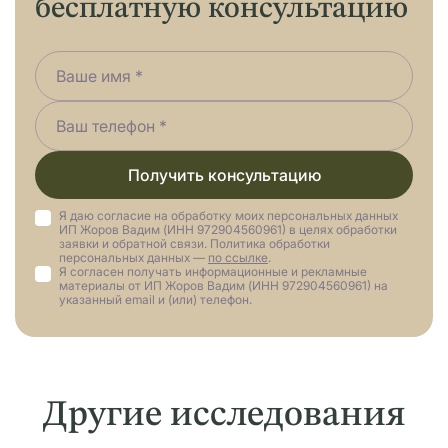
проделанной исследовательской работы. При
бесплатную консультацию
каком виде вы хотите получить ленту: в цифровой
желании, ориентируясь на родословное древо, мы
формате или как эксклюзивное подарочное
можем расширить проект, включив в него
издание. Перед началом проекта специалисты
биографию отдельных предков или обзор
подготавливают индивидуальную смету и
конкретного периода семейной истории.
обсуждают все детали, чтобы итоговая работа
полностью соответствовала целям и
возможностям заказчика.
Получить консультацию
Я даю согласие на обработку моих персональных данных
ИП Жоров Вадим (ИНН 972904560961) в целях обработки
заявки и обратной связи. Политика обработки
персональных данных —
по ссылке
.
Я согласен получать информационные и рекламные
материалы от ИП Жоров Вадим (ИНН 972904560961) на
указанный email и (или) телефон.
Другие исследования