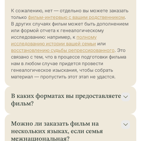
К сожалению, нет — отдельно вы можете заказать
только
фильм-интервью с вашим родственником
.
В других случаях фильм может быть дополнением
или формой отчета к генеалогическому
исследованию: например, к
полному
исследованию истории вашей семьи
или
восстановлению судьбы репрессированного
. Это
связано с тем, что в процессе подготовки фильма
нам в любом случае придется провести
генеалогическое изыскания, чтобы собрать
материал — пропустить этот этап не удастся.
В каких форматах вы предоставляете
фильм?
Фильм предоставляется в цифровом формате
высокого разрешения, подходящем для просмотра
Можно ли заказать фильм на
на любых устройствах — от телевизора и
компьютера до смартфона. По желанию видео
нескольких языках, если семья
также может быть записано на флеш‑носитель или
межнациональная?