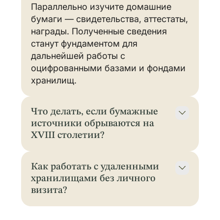
Параллельно изучите домашние
бумаги — свидетельства, аттестаты,
награды. Полученные сведения
станут фундаментом для
дальнейшей работы с
оцифрованными базами и фондами
хранилищ.
Что делать, если бумажные
источники обрываются на
XVIII столетии?
Обратитесь к генетической
генеалогии. ДНК-тест выявляет
Как работать с удаленными
этническое происхождение и
хранилищами без личного
находит родственников по общим
визита?
сегментам. Этот метод особенно
Авторизуйтесь через Госуслуги в
ценен, когда традиционные
государственной информационной