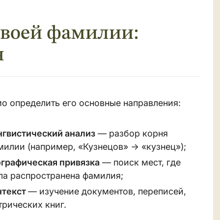
своей фамилии:
я
о определить его основные направления:
нгвистический анализ
— разбор корня
милии (например, «Кузнецов» → «кузнец»);
ографическая привязка
— поиск мест, где
ла распространена фамилия;
нтекст
— изучение документов, переписей,
трических книг.