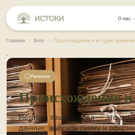
О нас
Главная
Блог
Происхождение и история фамили
.
Полезное
Происхождение и
История вашего рода — это ценн
данные, выбрать схему и оформи