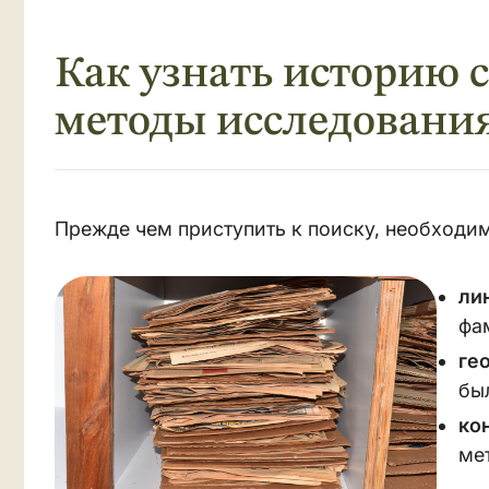
Как узнать историю 
методы исследовани
Прежде чем приступить к поиску, необходим
ли
фа
ге
бы
ко
ме