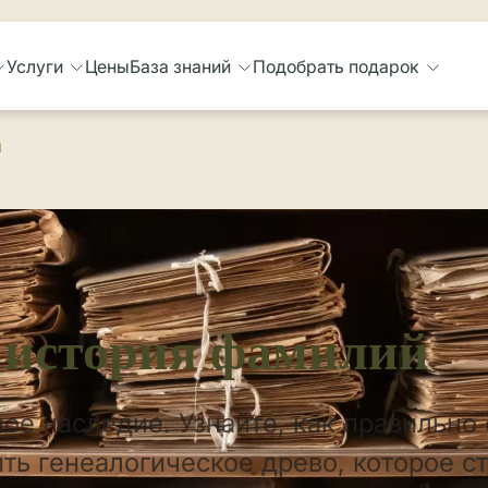
Услуги
Цены
База знаний
Подобрать подарок
й
 история фамилий
ое наследие. Узнайте, как правильно
ть генеалогическое древо, которое с